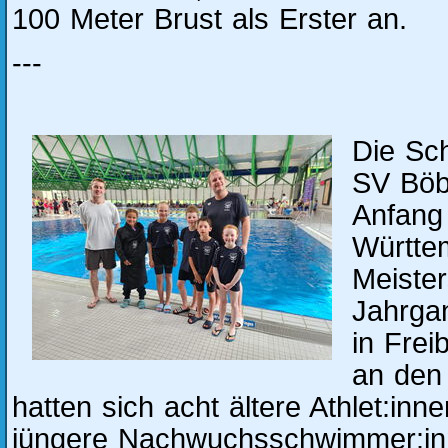
100 Meter Brust als Erster an.
---
Die Sc
SV Böb
Anfang
Württe
Meiste
Jahrga
in Frei
an den 
hatten sich acht ältere Athlet:in
jüngere Nachwuchsschwimmer:inn