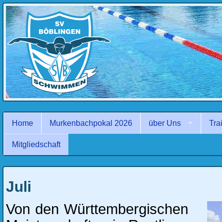
Navigation
überspringen
Home
Murkenbachpokal 2026
über Uns
Tra
Mitgliedschaft
Juli
Von den Württembergischen